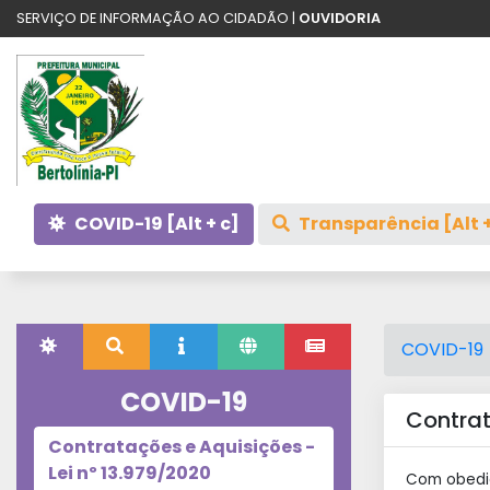
SERVIÇO DE INFORMAÇÃO AO CIDADÃO |
OUVIDORIA
COVID-19 [Alt + c]
Transparência [Alt +
COVID-19
COVID-19
Contrat
Contratações e Aquisições -
Lei nº 13.979/2020
Com obediê