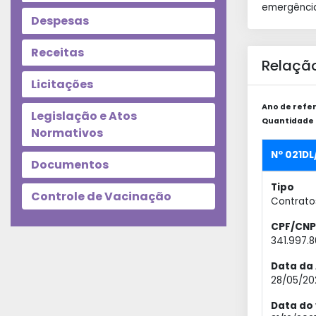
emergência
Despesas
Receitas
Relação
Licitações
Ano de refer
Legislação e Atos
Quantidade d
Normativos
Nº 021DL
Documentos
Tipo
Controle de Vacinação
Contrato
CPF/CNP
341.997.
Data da 
28/05/20
Data do