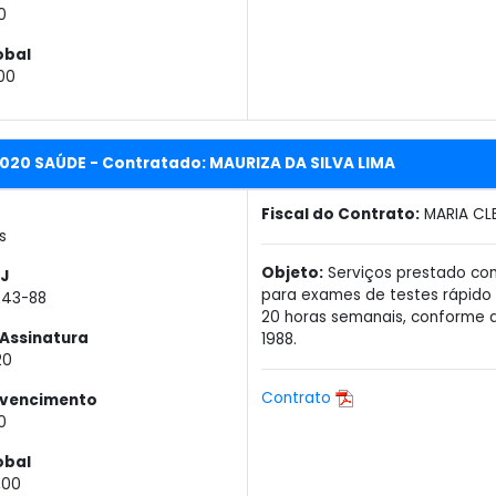
0
obal
00
020 SAÚDE - Contratado: MAURIZA DA SILVA LIMA
Fiscal do Contrato:
MARIA CL
s
Objeto:
Serviços prestado com
J
para exames de testes rápido 
243-88
20 horas semanais, conforme de
Assinatura
1988.
20
Contrato
 vencimento
0
obal
,00