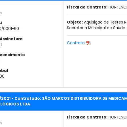
Fiscal do Contrato:
HORTENCI
s
Objeto:
Aquisição de Testes R
J
Secretaria Municipal de Saúde.
50/0001-60
Assinatura
Contrato
1
 vencimento
1
obal
,00
P/2021 - Contratado: SÃO MARCOS DISTRIBUIDORA DE MEDICA
LÓGICOS LTDA
Fiscal do Contrato:
HORTENCI
s