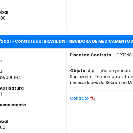
1
obal
,00
L/2021 - Contratado: BRASIL DISTRIBUIDORA DE MEDICAMENTO
Fiscal do Contrato:
HORTENCI
s
Objeto:
Aquisição de produtos
J
Sanitizante, Termômetro infrav
69/0001-14
necessidades da Secretaria Mu
Assinatura
1
Contrato
 vencimento
1
obal
,00