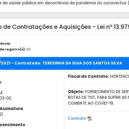
 de saúde pública em decorrência da pandemia do coronavírus (
 de Contratações e Aquisições - Lei nº 13.9
ência:
e registro(s):
22
/2021 - Contratado: TERESINHA DA GUIA DOS SANTOS SILVA
Fiscal do Contrato:
HORTENCI
s
Objeto:
FORNECIMENTO DE SER
J
BOTAS DE TNT, PARA SUPRIR AS
803-00
COMBATE AO COVID-19.
Assinatura
21
Contrato
 vencimento