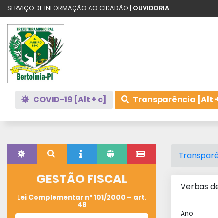
SERVIÇO DE INFORMAÇÃO AO CIDADÃO |
OUVIDORIA
COVID-19 [Alt + c]
Transparência [Alt +
Transparê
GESTÃO FISCAL
Verbas d
Lei Complementar nº 101/2000 – art.
48
Ano