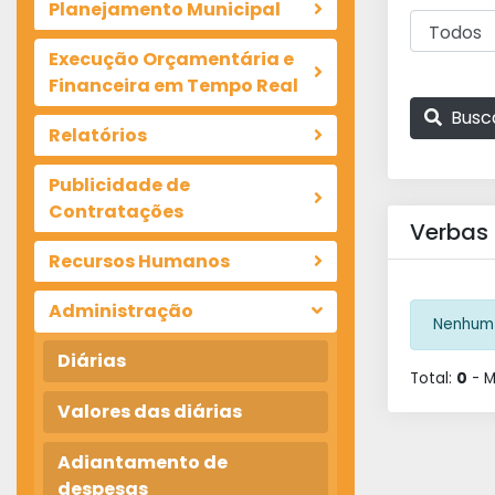
Planejamento Municipal
Execução Orçamentária e
Financeira em Tempo Real
Busc
Relatórios
Publicidade de
Contratações
Verbas
Recursos Humanos
Administração
Nenhum 
Diárias
Total:
0
- 
Valores das diárias
Adiantamento de
despesas